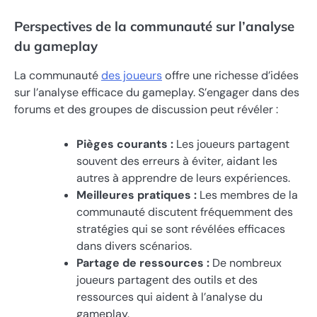
Perspectives de la communauté sur l’analyse
du gameplay
La communauté
des joueurs
offre une richesse d’idées
sur l’analyse efficace du gameplay. S’engager dans des
forums et des groupes de discussion peut révéler :
Pièges courants :
Les joueurs partagent
souvent des erreurs à éviter, aidant les
autres à apprendre de leurs expériences.
Meilleures pratiques :
Les membres de la
communauté discutent fréquemment des
stratégies qui se sont révélées efficaces
dans divers scénarios.
Partage de ressources :
De nombreux
joueurs partagent des outils et des
ressources qui aident à l’analyse du
gameplay.