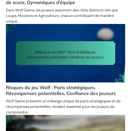
de score, Dynamiques d’équipe
Dans Wolf Game, les joueurs assument des rôles distincts tels que
Loups, Moutons et Agriculteurs, chacun contribuant de manière
unique…
Risques du jeu Wolf : Paris stratégiques,
Récompenses potentielles, Confiance des joueurs
Wolf Game présente un mélange unique de paris stratégiques et de
récompenses potentielles, rendant essentiel pour les joueurs de
comprendre…