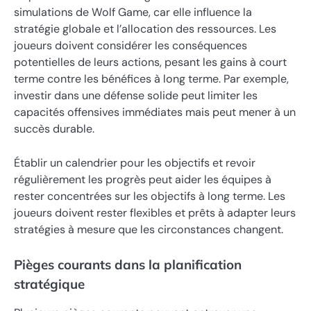
simulations de Wolf Game, car elle influence la
stratégie globale et l’allocation des ressources. Les
joueurs doivent considérer les conséquences
potentielles de leurs actions, pesant les gains à court
terme contre les bénéfices à long terme. Par exemple,
investir dans une défense solide peut limiter les
capacités offensives immédiates mais peut mener à un
succès durable.
Établir un calendrier pour les objectifs et revoir
régulièrement les progrès peut aider les équipes à
rester concentrées sur les objectifs à long terme. Les
joueurs doivent rester flexibles et prêts à adapter leurs
stratégies à mesure que les circonstances changent.
Pièges courants dans la planification
stratégique