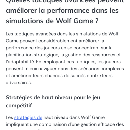
améliorer la performance dans les
simulations de Wolf Game ?
Les tactiques avancées dans les simulations de Wolf
Game peuvent considérablement améliorer la
performance des joueurs en se concentrant sur la
planification stratégique, la gestion des ressources et
l’adaptabilité. En employant ces tactiques, les joueurs
peuvent mieux naviguer dans des scénarios complexes
et améliorer leurs chances de succès contre leurs
adversaires.
Stratégies de haut niveau pour le jeu
compétitif
Les
stratégies de
haut niveau dans Wolf Game
impliquent une combinaison d’une gestion efficace des