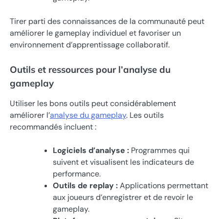
Tirer parti des connaissances de la communauté peut
améliorer le gameplay individuel et favoriser un
environnement d’apprentissage collaboratif.
Outils et ressources pour l’analyse du
gameplay
Utiliser les bons outils peut considérablement
améliorer l’
analyse du gameplay
. Les outils
recommandés incluent :
Logiciels d’analyse :
Programmes qui
suivent et visualisent les indicateurs de
performance.
Outils de replay :
Applications permettant
aux joueurs d’enregistrer et de revoir le
gameplay.