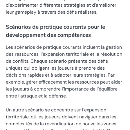
d’expérimenter différentes stratégies et d’améliorer
leur gameplay à travers des défis réalistes.
Scénarios de pratique courants pour le
développement des compétences
Les scénarios de pratique courants incluent la gestion
des ressources, l’expansion territoriale et la résolution
de conflits. Chaque scénario présente des défis
uniques qui obligent les joueurs à prendre des
décisions rapides et à adapter leurs stratégies. Par
exemple, gérer efficacement les ressources peut aider
les joueurs à comprendre l’importance de l’équilibre
entre l’attaque et la défense.
Un autre scénario se concentre sur l’expansion
territoriale, où les joueurs doivent naviguer dans les
complexités de la revendication de nouvelles zones