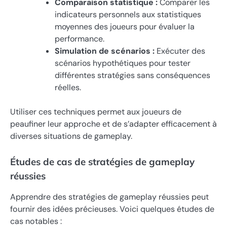
Comparaison statistique :
Comparer les
indicateurs personnels aux statistiques
moyennes des joueurs pour évaluer la
performance.
Simulation de scénarios :
Exécuter des
scénarios hypothétiques pour tester
différentes stratégies sans conséquences
réelles.
Utiliser ces techniques permet aux joueurs de
peaufiner leur approche et de s’adapter efficacement à
diverses situations de gameplay.
Études de cas de stratégies de gameplay
réussies
Apprendre des stratégies de gameplay réussies peut
fournir des idées précieuses. Voici quelques études de
cas notables :