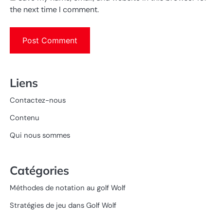
the next time I comment.
Liens
Contactez-nous
Contenu
Qui nous sommes
Catégories
Méthodes de notation au golf Wolf
Stratégies de jeu dans Golf Wolf