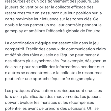
ressources et d’un positionnement des joueurs. Les
joueurs doivent prioriser la collecte efficace des
ressources tout en s’assurant que leur position sur la
carte maximise leur influence sur les zones clés. Ce
double focus permet un meilleur contrôle pendant le
gameplay et améliore l’efficacité globale de l’équipe.
La coordination d’équipe est essentielle dans le jeu
compétitif. Établir des canaux de communication clairs
et définir des rôles au sein de l’équipe peut mener à
des efforts plus synchronisés. Par exemple, désigner un
éclaireur pour recueillir des informations pendant que
d’autres se concentrent sur la collecte de ressources
peut créer une approche équilibrée du gameplay.
Les pratiques d’évaluation des risques sont cruciales
lors de la planification des mouvements. Les joueurs
doivent évaluer les menaces et les récompenses
potentielles avant de prendre des décisions. Utiliser