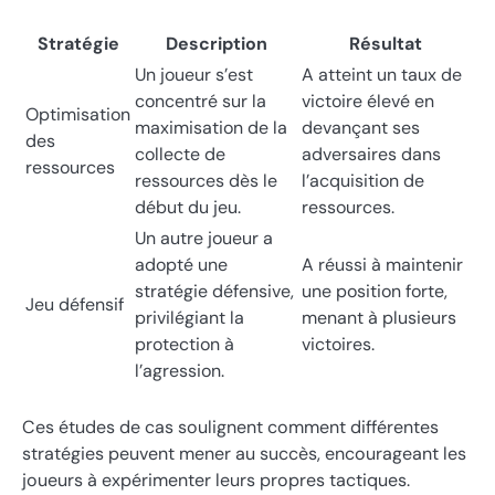
Stratégie
Description
Résultat
Un joueur s’est
A atteint un taux de
concentré sur la
victoire élevé en
Optimisation
maximisation de la
devançant ses
des
collecte de
adversaires dans
ressources
ressources dès le
l’acquisition de
début du jeu.
ressources.
Un autre joueur a
adopté une
A réussi à maintenir
stratégie défensive,
une position forte,
Jeu défensif
privilégiant la
menant à plusieurs
protection à
victoires.
l’agression.
Ces études de cas soulignent comment différentes
stratégies peuvent mener au succès, encourageant les
joueurs à expérimenter leurs propres tactiques.