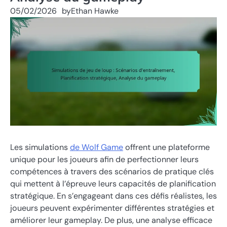
05/02/2026
by
Ethan Hawke
Les simulations
de Wolf Game
offrent une plateforme
unique pour les joueurs afin de perfectionner leurs
compétences à travers des scénarios de pratique clés
qui mettent à l’épreuve leurs capacités de planification
stratégique. En s’engageant dans ces défis réalistes, les
joueurs peuvent expérimenter différentes stratégies et
améliorer leur gameplay. De plus, une analyse efficace