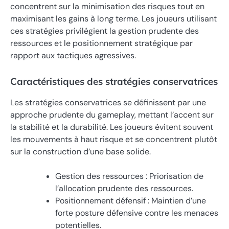
concentrent sur la minimisation des risques tout en
maximisant les gains à long terme. Les joueurs utilisant
ces stratégies privilégient la gestion prudente des
ressources et le positionnement stratégique par
rapport aux tactiques agressives.
Caractéristiques des stratégies conservatrices
Les stratégies conservatrices se définissent par une
approche prudente du gameplay, mettant l’accent sur
la stabilité et la durabilité. Les joueurs évitent souvent
les mouvements à haut risque et se concentrent plutôt
sur la construction d’une base solide.
Gestion des ressources : Priorisation de
l’allocation prudente des ressources.
Positionnement défensif : Maintien d’une
forte posture défensive contre les menaces
potentielles.