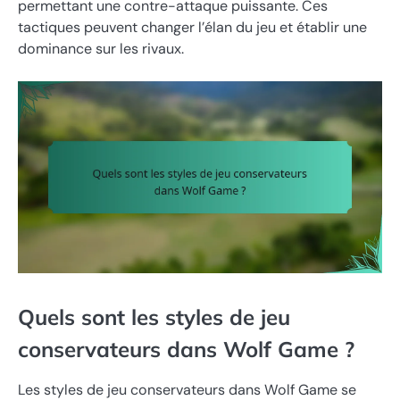
permettant une contre-attaque puissante. Ces
tactiques peuvent changer l’élan du jeu et établir une
dominance sur les rivaux.
Quels sont les styles de jeu
conservateurs dans Wolf Game ?
Les styles de jeu conservateurs dans Wolf Game se