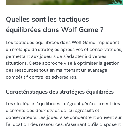
Quelles sont les tactiques
équilibrées dans Wolf Game ?
Les tactiques équilibrées dans Wolf Game impliquent
un mélange de stratégies agressives et conservatrices,
permettant aux joueurs de s’adapter à diverses
situations. Cette approche vise à optimiser la gestion
des ressources tout en maintenant un avantage
compétitif contre les adversaires.
Caractéristiques des stratégies équilibrées
Les stratégies équilibrées intègrent généralement des
éléments des deux styles de jeu agressifs et
conservateurs. Les joueurs se concentrent souvent sur
l’allocation des ressources, s’assurant qu’ils disposent