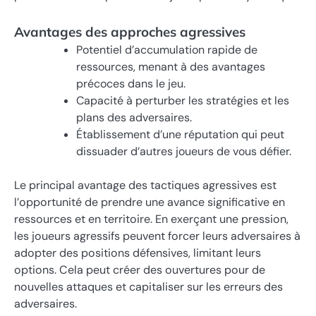
Avantages des approches agressives
Potentiel d’accumulation rapide de
ressources, menant à des avantages
précoces dans le jeu.
Capacité à perturber les stratégies et les
plans des adversaires.
Établissement d’une réputation qui peut
dissuader d’autres joueurs de vous défier.
Le principal avantage des tactiques agressives est
l’opportunité de prendre une avance significative en
ressources et en territoire. En exerçant une pression,
les joueurs agressifs peuvent forcer leurs adversaires à
adopter des positions défensives, limitant leurs
options. Cela peut créer des ouvertures pour de
nouvelles attaques et capitaliser sur les erreurs des
adversaires.