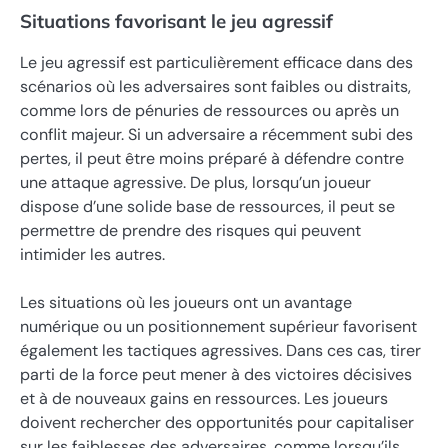
Situations favorisant le jeu agressif
Le jeu agressif est particulièrement efficace dans des
scénarios où les adversaires sont faibles ou distraits,
comme lors de pénuries de ressources ou après un
conflit majeur. Si un adversaire a récemment subi des
pertes, il peut être moins préparé à défendre contre
une attaque agressive. De plus, lorsqu’un joueur
dispose d’une solide base de ressources, il peut se
permettre de prendre des risques qui peuvent
intimider les autres.
Les situations où les joueurs ont un avantage
numérique ou un positionnement supérieur favorisent
également les tactiques agressives. Dans ces cas, tirer
parti de la force peut mener à des victoires décisives
et à de nouveaux gains en ressources. Les joueurs
doivent rechercher des opportunités pour capitaliser
sur les faiblesses des adversaires, comme lorsqu’ils