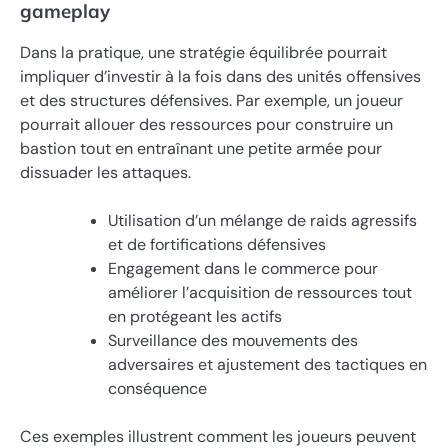
gameplay
Dans la pratique, une stratégie équilibrée pourrait
impliquer d’investir à la fois dans des unités offensives
et des structures défensives. Par exemple, un joueur
pourrait allouer des ressources pour construire un
bastion tout en entraînant une petite armée pour
dissuader les attaques.
Utilisation d’un mélange de raids agressifs
et de fortifications défensives
Engagement dans le commerce pour
améliorer l’acquisition de ressources tout
en protégeant les actifs
Surveillance des mouvements des
adversaires et ajustement des tactiques en
conséquence
Ces exemples illustrent comment les joueurs peuvent