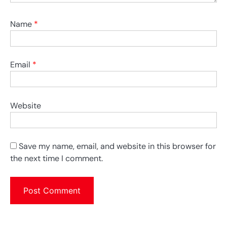
Name
*
Email
*
Website
Save my name, email, and website in this browser for
the next time I comment.