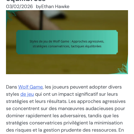
03/02/2026
by
Ethan Hawke
Dans
Wolf Game
, les joueurs peuvent adopter divers
styles
de jeu
qui ont un impact significatif sur leurs
stratégies et leurs résultats. Les approches agressives
se concentrent sur des manœuvres audacieuses pour
dominer rapidement les adversaires, tandis que les
stratégies conservatrices privilégient la minimisation
des risques et la gestion prudente des ressources. En