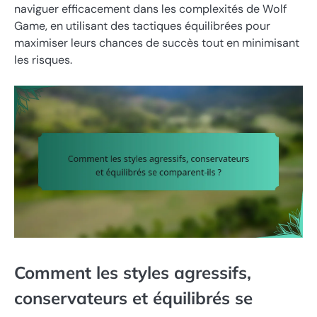
naviguer efficacement dans les complexités de Wolf
Game, en utilisant des tactiques équilibrées pour
maximiser leurs chances de succès tout en minimisant
les risques.
Comment les styles agressifs,
conservateurs et équilibrés se