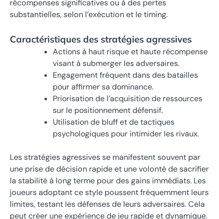
récompenses significatives ou à des pertes
substantielles, selon l’exécution et le timing.
Caractéristiques des stratégies agressives
Actions à haut risque et haute récompense
visant à submerger les adversaires.
Engagement fréquent dans des batailles
pour affirmer sa dominance.
Priorisation de l’acquisition de ressources
sur le positionnement défensif.
Utilisation de bluff et de tactiques
psychologiques pour intimider les rivaux.
Les stratégies agressives se manifestent souvent par
une prise de décision rapide et une volonté de sacrifier
la stabilité à long terme pour des gains immédiats. Les
joueurs adoptant ce style poussent fréquemment leurs
limites, testant les défenses de leurs adversaires. Cela
peut créer une expérience de jeu rapide et dynamique.