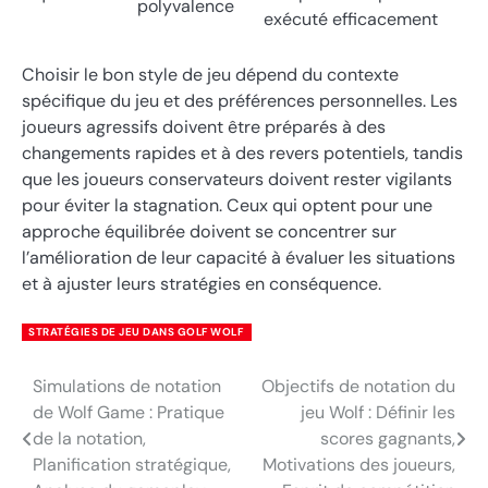
polyvalence
exécuté efficacement
Choisir le bon style de jeu dépend du contexte
spécifique du jeu et des préférences personnelles. Les
joueurs agressifs doivent être préparés à des
changements rapides et à des revers potentiels, tandis
que les joueurs conservateurs doivent rester vigilants
pour éviter la stagnation. Ceux qui optent pour une
approche équilibrée doivent se concentrer sur
l’amélioration de leur capacité à évaluer les situations
et à ajuster leurs stratégies en conséquence.
STRATÉGIES DE JEU DANS GOLF WOLF
Simulations de notation
Objectifs de notation du
Post
de Wolf Game : Pratique
jeu Wolf : Définir les
navigation
de la notation,
scores gagnants,
Planification stratégique,
Motivations des joueurs,