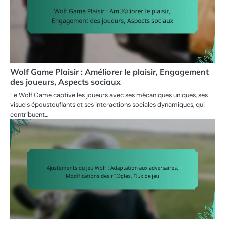
Wolf Game Plaisir : Améliorer le plaisir, Engagement
des joueurs, Aspects sociaux
Le Wolf Game captive les joueurs avec ses mécaniques uniques, ses
visuels époustouflants et ses interactions sociales dynamiques, qui
contribuent…