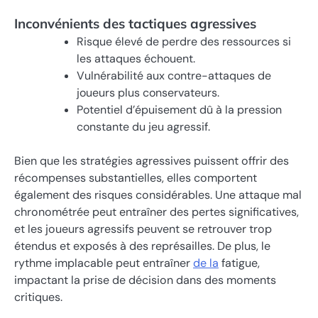
Inconvénients des tactiques agressives
Risque élevé de perdre des ressources si
les attaques échouent.
Vulnérabilité aux contre-attaques de
joueurs plus conservateurs.
Potentiel d’épuisement dû à la pression
constante du jeu agressif.
Bien que les stratégies agressives puissent offrir des
récompenses substantielles, elles comportent
également des risques considérables. Une attaque mal
chronométrée peut entraîner des pertes significatives,
et les joueurs agressifs peuvent se retrouver trop
étendus et exposés à des représailles. De plus, le
rythme implacable peut entraîner
de la
fatigue,
impactant la prise de décision dans des moments
critiques.