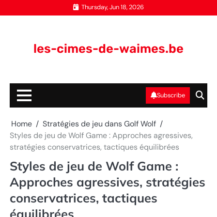
Skip
Thursday, Jun 18, 2026
to
content
les-cimes-de-waimes.be
Subscribe
Home
Stratégies de jeu dans Golf Wolf
Styles de jeu de Wolf Game : Approches agressives,
stratégies conservatrices, tactiques équilibrées
Styles de jeu de Wolf Game :
Approches agressives, stratégies
conservatrices, tactiques
équilibrées