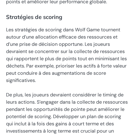
points et améliorer leur performance globale.
Stratégies de scoring
Les stratégies de scoring dans Wolf Game tournent
autour d’une allocation efficace des ressources et
d’une prise de décision opportune. Les joueurs
devraient se concentrer sur la collecte de ressources
qui rapportent le plus de points tout en minimisant les
déchets. Par exemple, prioriser les actifs à forte valeur
peut conduire à des augmentations de score
significatives.
De plus, les joueurs devraient considérer le timing de
leurs actions. S’engager dans la collecte de ressources
pendant les opportunités de pointe peut améliorer le
potentiel de scoring. Développer un plan de scoring
qui inclut à la fois des gains à court terme et des
investissements à long terme est crucial pour un