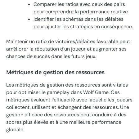
Comparer les ratios avec ceux des pairs
pour comprendre la performance relative.
Identifier les schémas dans les défaites
pour ajuster les stratégies en conséquence.
Maintenir un ratio de victoires/défaites favorable peut
améliorer la réputation d’un joueur et augmenter ses
chances de succès dans les futurs jeux.
Métriques de gestion des ressources
Les métriques de gestion des ressources sont vitales
pour optimiser le gameplay dans Wolf Game. Ces
métriques évaluent l’efficacité avec laquelle les joueurs
collectent, utilisent et échangent des ressources. Une
gestion efficace des ressources peut conduire à des
scores plus élevés et à une meilleure performance
globale.