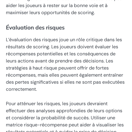
aider les joueurs à rester sur la bonne voie et à
maximiser leurs opportunités de scoring.
Évaluation des risques
L’évaluation des risques joue un rôle critique dans les
résultats de scoring. Les joueurs doivent évaluer les
récompenses potentielles et les conséquences de
leurs actions avant de prendre des décisions. Les
stratégies à haut risque peuvent offrir de fortes
récompenses, mais elles peuvent également entraîner
des pertes significatives si elles ne sont pas exécutées
correctement.
Pour atténuer les risques, les joueurs devraient
effectuer des analyses approfondies de leurs options
et considérer la probabilité de succès. Utiliser une
matrice risque-récompense peut aider à visualiser les
résultats potentiels et à guider la prise de décision.