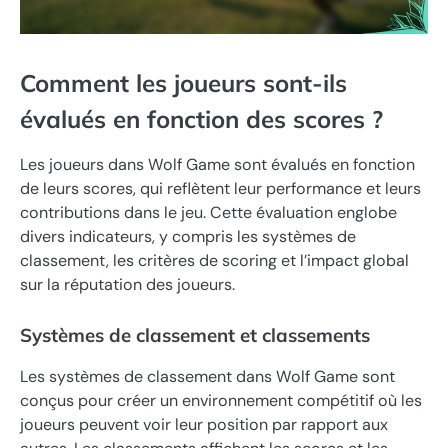
Comment les joueurs sont-ils
évalués en fonction des scores ?
Les joueurs dans Wolf Game sont évalués en fonction
de leurs scores, qui reflètent leur performance et leurs
contributions dans le jeu. Cette évaluation englobe
divers indicateurs, y compris les systèmes de
classement, les critères de scoring et l’impact global
sur la réputation des joueurs.
Systèmes de classement et classements
Les systèmes de classement dans Wolf Game sont
conçus pour créer un environnement compétitif où les
joueurs peuvent voir leur position par rapport aux