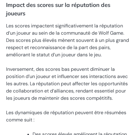
Impact des scores sur la réputation des
joueurs
Les scores impactent significativement la réputation
d’un joueur au sein de la communauté de Wolf Game.
Des scores plus élevés mènent souvent à un plus grand
respect et reconnaissance de la part des pairs,
améliorant le statut d’un joueur dans le jeu.
Inversement, des scores bas peuvent diminuer la
position d’un joueur et influencer ses interactions avec
les autres. La réputation peut affecter les opportunités
de collaboration et d’alliances, rendant essentiel pour
les joueurs de maintenir des scores compétitifs.
Les dynamiques de réputation peuvent être résumées
comme suit :
Des scores élevés améliorent la réputation