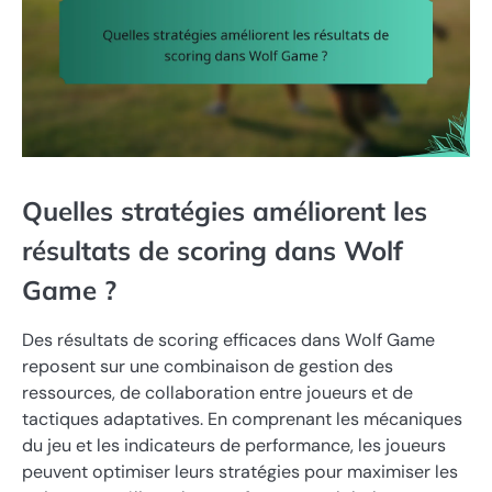
Quelles stratégies améliorent les
résultats de scoring dans Wolf
Game ?
Des résultats de scoring efficaces dans Wolf Game
reposent sur une combinaison de gestion des
ressources, de collaboration entre joueurs et de
tactiques adaptatives. En comprenant les mécaniques
du jeu et les indicateurs de performance, les joueurs
peuvent optimiser leurs stratégies pour maximiser les