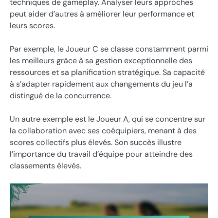
techniques de gameplay. Analyser leurs approches
peut aider d’autres à améliorer leur performance et
leurs scores.
Par exemple, le Joueur C se classe constamment parmi
les meilleurs grâce à sa gestion exceptionnelle des
ressources et sa planification stratégique. Sa capacité
à s’adapter rapidement aux changements du jeu l’a
distingué de la concurrence.
Un autre exemple est le Joueur A, qui se concentre sur
la collaboration avec ses coéquipiers, menant à des
scores collectifs plus élevés. Son succès illustre
l’importance du travail d’équipe pour atteindre des
classements élevés.