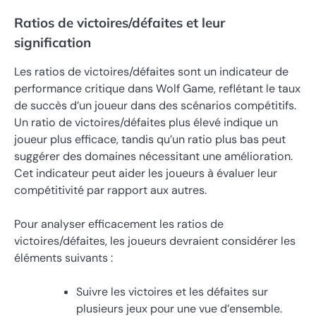
Ratios de victoires/défaites et leur
signification
Les ratios de victoires/défaites sont un indicateur de
performance critique dans Wolf Game, reflétant le taux
de succès d’un joueur dans des scénarios compétitifs.
Un ratio de victoires/défaites plus élevé indique un
joueur plus efficace, tandis qu’un ratio plus bas peut
suggérer des domaines nécessitant une amélioration.
Cet indicateur peut aider les joueurs à évaluer leur
compétitivité par rapport aux autres.
Pour analyser efficacement les ratios de
victoires/défaites, les joueurs devraient considérer les
éléments suivants :
Suivre les victoires et les défaites sur
plusieurs jeux pour une vue d’ensemble.