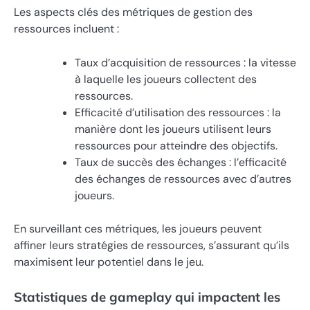
Les aspects clés des métriques de gestion des
ressources incluent :
Taux d’acquisition de ressources : la vitesse
à laquelle les joueurs collectent des
ressources.
Efficacité d’utilisation des ressources : la
manière dont les joueurs utilisent leurs
ressources pour atteindre des objectifs.
Taux de succès des échanges : l’efficacité
des échanges de ressources avec d’autres
joueurs.
En surveillant ces métriques, les joueurs peuvent
affiner leurs stratégies de ressources, s’assurant qu’ils
maximisent leur potentiel dans le jeu.
Statistiques de gameplay qui impactent les