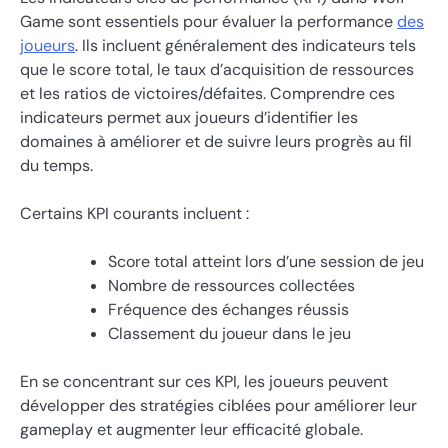
Game sont essentiels pour évaluer la performance
des
joueurs
. Ils incluent généralement des indicateurs tels
que le score total, le taux d’acquisition de ressources
et les ratios de victoires/défaites. Comprendre ces
indicateurs permet aux joueurs d’identifier les
domaines à améliorer et de suivre leurs progrès au fil
du temps.
Certains KPI courants incluent :
Score total atteint lors d’une session de jeu
Nombre de ressources collectées
Fréquence des échanges réussis
Classement du joueur dans le jeu
En se concentrant sur ces KPI, les joueurs peuvent
développer des stratégies ciblées pour améliorer leur
gameplay et augmenter leur efficacité globale.