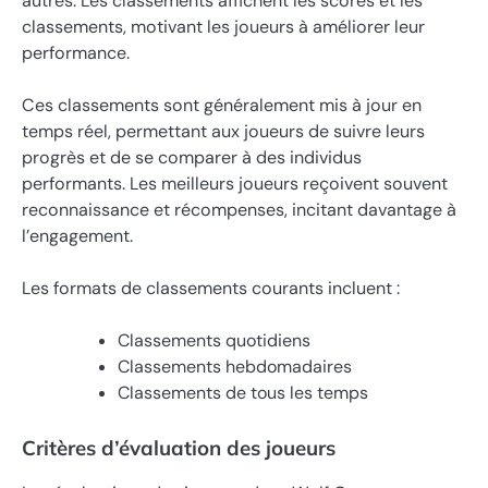
autres. Les classements affichent les scores et les
classements, motivant les joueurs à améliorer leur
performance.
Ces classements sont généralement mis à jour en
temps réel, permettant aux joueurs de suivre leurs
progrès et de se comparer à des individus
performants. Les meilleurs joueurs reçoivent souvent
reconnaissance et récompenses, incitant davantage à
l’engagement.
Les formats de classements courants incluent :
Classements quotidiens
Classements hebdomadaires
Classements de tous les temps
Critères d’évaluation des joueurs