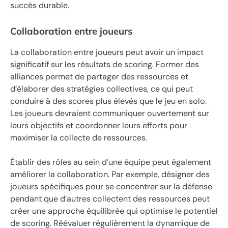
succès durable.
Collaboration entre joueurs
La collaboration entre joueurs peut avoir un impact
significatif sur les résultats de scoring. Former des
alliances permet de partager des ressources et
d’élaborer des stratégies collectives, ce qui peut
conduire à des scores plus élevés que le jeu en solo.
Les joueurs devraient communiquer ouvertement sur
leurs objectifs et coordonner leurs efforts pour
maximiser la collecte de ressources.
Établir des rôles au sein d’une équipe peut également
améliorer la collaboration. Par exemple, désigner des
joueurs spécifiques pour se concentrer sur la défense
pendant que d’autres collectent des ressources peut
créer une approche équilibrée qui optimise le potentiel
de scoring. Réévaluer régulièrement la dynamique de