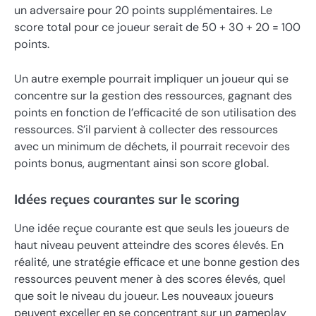
un adversaire pour 20 points supplémentaires. Le
score total pour ce joueur serait de 50 + 30 + 20 = 100
points.
Un autre exemple pourrait impliquer un joueur qui se
concentre sur la gestion des ressources, gagnant des
points en fonction de l’efficacité de son utilisation des
ressources. S’il parvient à collecter des ressources
avec un minimum de déchets, il pourrait recevoir des
points bonus, augmentant ainsi son score global.
Idées reçues courantes sur le scoring
Une idée reçue courante est que seuls les joueurs de
haut niveau peuvent atteindre des scores élevés. En
réalité, une stratégie efficace et une bonne gestion des
ressources peuvent mener à des scores élevés, quel
que soit le niveau du joueur. Les nouveaux joueurs
peuvent exceller en se concentrant sur un gameplay