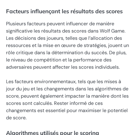
Facteurs influençant les résultats des scores
Plusieurs facteurs peuvent influencer de manière
significative les résultats des scores dans Wolf Game.
Les décisions des joueurs, telles que l’allocation des
ressources et la mise en œuvre de stratégies, jouent un
rôle critique dans la détermination du succès. De plus,
le niveau de compétition et la performance des
adversaires peuvent affecter les scores individuels.
Les facteurs environnementaux, tels que les mises à
jour du jeu et les changements dans les algorithmes de
score, peuvent également impacter la manière dont les
scores sont calculés. Rester informé de ces
changements est essentiel pour maximiser le potentiel
de score.
Algorithmes utilisés pour le scoring