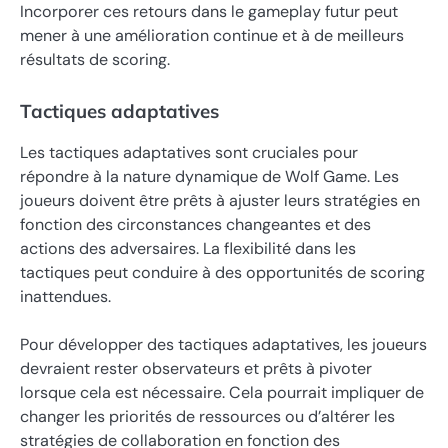
Incorporer ces retours dans le gameplay futur peut
mener à une amélioration continue et à de meilleurs
résultats de scoring.
Tactiques adaptatives
Les tactiques adaptatives sont cruciales pour
répondre à la nature dynamique de Wolf Game. Les
joueurs doivent être prêts à ajuster leurs stratégies en
fonction des circonstances changeantes et des
actions des adversaires. La flexibilité dans les
tactiques peut conduire à des opportunités de scoring
inattendues.
Pour développer des tactiques adaptatives, les joueurs
devraient rester observateurs et prêts à pivoter
lorsque cela est nécessaire. Cela pourrait impliquer de
changer les priorités de ressources ou d’altérer les
stratégies de collaboration en fonction des