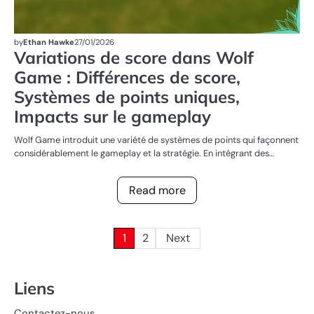
by
Ethan Hawke
27/01/2026
Variations de score dans Wolf
Game : Différences de score,
Systèmes de points uniques,
Impacts sur le gameplay
Wolf Game introduit une variété de systèmes de points qui façonnent
considérablement le gameplay et la stratégie. En intégrant des…
Read more
Posts
1
2
Next
pagination
Liens
Contactez-nous