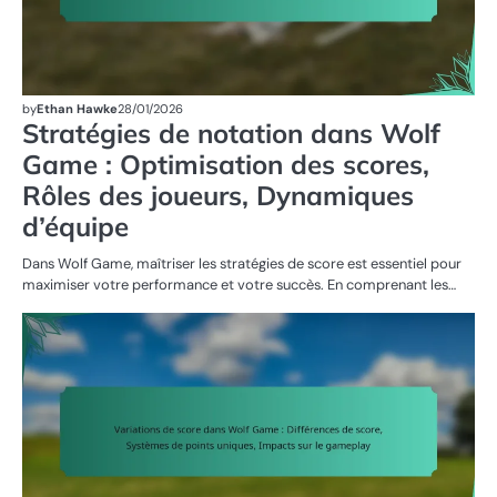
by
Ethan Hawke
28/01/2026
Stratégies de notation dans Wolf
Game : Optimisation des scores,
Rôles des joueurs, Dynamiques
d’équipe
Dans Wolf Game, maîtriser les stratégies de score est essentiel pour
maximiser votre performance et votre succès. En comprenant les…
M
DE
NO
AU
W