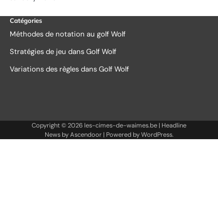
Catégories
Méthodes de notation au golf Wolf
Stratégies de jeu dans Golf Wolf
Variations des règles dans Golf Wolf
Copyright © 2026
les-cimes-de-waimes.be
| Headline
News by
Ascendoor
| Powered by
WordPress
.