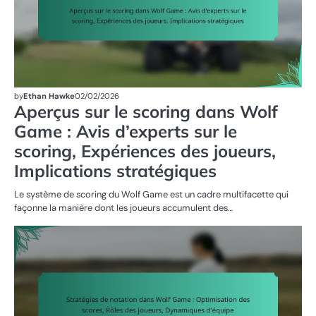
by
Ethan Hawke
02/02/2026
Aperçus sur le scoring dans Wolf
Game : Avis d’experts sur le
scoring, Expériences des joueurs,
Implications stratégiques
Le système de scoring du Wolf Game est un cadre multifacette qui
façonne la manière dont les joueurs accumulent des…
M
DE
NO
AU
W