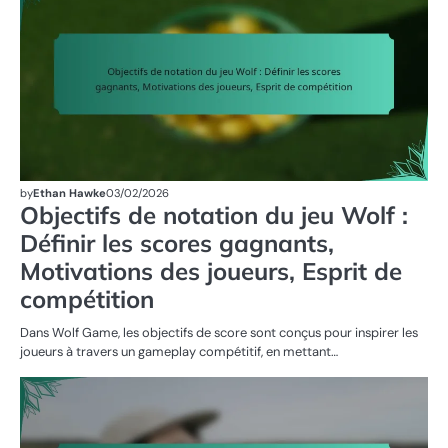
W
by
Ethan Hawke
03/02/2026
Objectifs de notation du jeu Wolf :
Définir les scores gagnants,
Motivations des joueurs, Esprit de
compétition
Dans Wolf Game, les objectifs de score sont conçus pour inspirer les
joueurs à travers un gameplay compétitif, en mettant…
M
DE
NO
AU
W