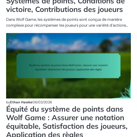
Systèmes de points, Conditions de
victoire, Contributions des joueurs
Dans Wolf Game, les systèmes de points sont conçus de manière
complexe pour récompenser les joueurs pour une variété d’actions…
M
DE
NO
AU
W
by
Ethan Hawke
06/02/2026
Équité du système de points dans
Wolf Game : Assurer une notation
équitable, Satisfaction des joueurs,
Application des règles