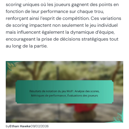
scoring uniques où les joueurs gagnent des points en
fonction de leur performance sur chaque trou,
renforçant ainsi l’esprit de compétition. Ces variations
de scoring impactent non seulement le jeu individuel
mais influencent également la dynamique d’équipe,
encourageant la prise de décisions stratégiques tout
au long de la partie.
M
DE
NO
AU
W
by
Ethan Hawke
09/02/2026