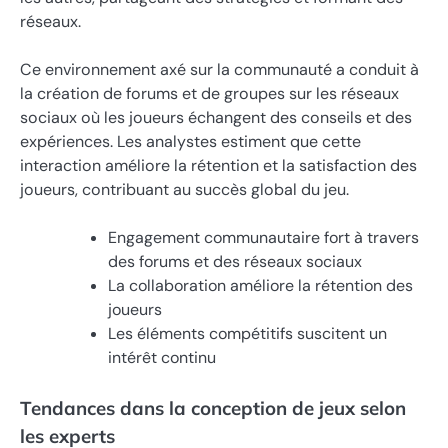
réseaux.
Ce environnement axé sur la communauté a conduit à
la création de forums et de groupes sur les réseaux
sociaux où les joueurs échangent des conseils et des
expériences. Les analystes estiment que cette
interaction améliore la rétention et la satisfaction des
joueurs, contribuant au succès global du jeu.
Engagement communautaire fort à travers
des forums et des réseaux sociaux
La collaboration améliore la rétention des
joueurs
Les éléments compétitifs suscitent un
intérêt continu
Tendances dans la conception de jeux selon
les experts