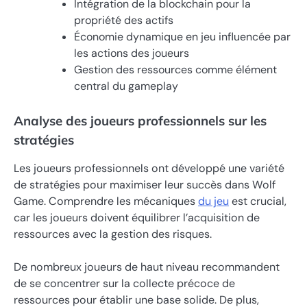
Intégration de la blockchain pour la
propriété des actifs
Économie dynamique en jeu influencée par
les actions des joueurs
Gestion des ressources comme élément
central du gameplay
Analyse des joueurs professionnels sur les
stratégies
Les joueurs professionnels ont développé une variété
de stratégies pour maximiser leur succès dans Wolf
Game. Comprendre les mécaniques
du jeu
est crucial,
car les joueurs doivent équilibrer l’acquisition de
ressources avec la gestion des risques.
De nombreux joueurs de haut niveau recommandent
de se concentrer sur la collecte précoce de
ressources pour établir une base solide. De plus,