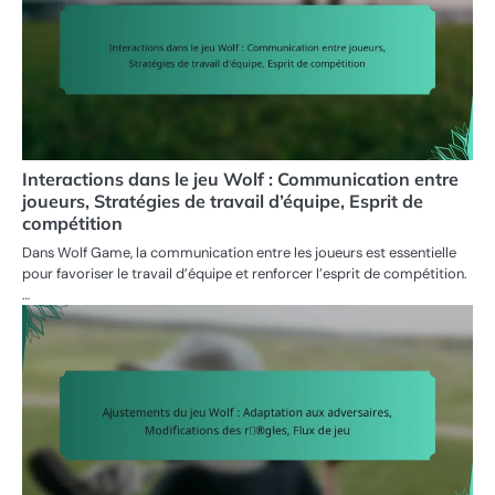
Interactions dans le jeu Wolf : Communication entre
joueurs, Stratégies de travail d’équipe, Esprit de
compétition
Dans Wolf Game, la communication entre les joueurs est essentielle
pour favoriser le travail d’équipe et renforcer l’esprit de compétition.
…