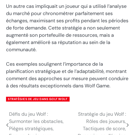
Un autre cas impliquait un joueur qui a utilisé l’analyse
du marché pour chronométrer parfaitement ses
échanges, maximisant ses profits pendant les périodes
de forte demande. Cette stratégie a non seulement
augmenté son portefeuille de ressources, mais a
également amélioré sa réputation au sein de la
communauté.
Ces exemples soulignent l’importance de la
planification stratégique et de l’adaptabilité, montrant
comment des approches sur mesure peuvent conduire
à des résultats exceptionnels dans Wolf Game.
STRATÉGIES DE JEU DANS GOLF WOLF
Défis du jeu Wolf :
Stratégie du jeu Wolf :
Post
Surmonter les obstacles,
Rôles des joueurs,
navigation
Pièges stratégiques,
Tactiques de score,