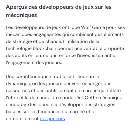
Aperçus des développeurs de jeux sur les
mécaniques
Les développeurs de jeux ont loué Wolf Game pour ses
mécaniques engageantes qui combinent des éléments
de stratégie et de chance. L’utilisation de la
technologie blockchain permet une véritable propriété
des actifs en jeu, ce qui renforce l’investissement et
l’engagement des joueurs.
Une caractéristique notable est l’économie
dynamique, où les joueurs peuvent échanger des
ressources et des actifs, créant un marché qui reflète
l’offre et la demande du monde réel. Cette mécanique
encourage les joueurs à développer des stratégies
basées sur les tendances du marché et le
comportement
des joueurs
.