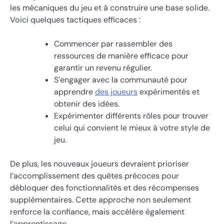
les mécaniques du jeu et à construire une base solide.
Voici quelques tactiques efficaces :
Commencer par rassembler des
ressources de manière efficace pour
garantir un revenu régulier.
S’engager avec la communauté pour
apprendre
des joueurs
expérimentés et
obtenir des idées.
Expérimenter différents rôles pour trouver
celui qui convient le mieux à votre style de
jeu.
De plus, les nouveaux joueurs devraient prioriser
l’accomplissement des quêtes précoces pour
débloquer des fonctionnalités et des récompenses
supplémentaires. Cette approche non seulement
renforce la confiance, mais accélère également
l’apprentissage.