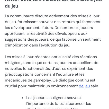
du jeu
La communauté discute activement des mises à jour
du jeu, fournissant souvent des retours qui façonnent
les développements futurs. De nombreux joueurs
apprécient la réactivité des développeurs aux
suggestions des joueurs, ce qui favorise un sentiment
d’implication dans l’évolution du jeu.
Les mises à jour récentes ont suscité des réactions
mitigées ; tandis que certains joueurs accueillent de
nouvelles fonctionnalités, d’autres expriment des
préoccupations concernant l’équilibre et les
mécaniques de gameplay. Ce dialogue continu est
crucial pour maintenir un environnement
de jeu
sain.
Les joueurs soulignent souvent
l’importance de la transparence des