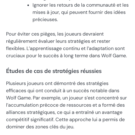
Ignorer les retours de la communauté et les
mises à jour, qui peuvent fournir des idées
précieuses.
Pour éviter ces pièges, les joueurs devraient
régulièrement évaluer leurs stratégies et rester
flexibles. L’apprentissage continu et l’adaptation sont
cruciaux pour le succès à long terme dans Wolf Game.
Études de cas de stratégies réussies
Plusieurs joueurs ont démontré des stratégies
efficaces qui ont conduit à un succès notable dans
Wolf Game. Par exemple, un joueur s’est concentré sur
l’accumulation précoce de ressources et a formé des
alliances stratégiques, ce qui a entraîné un avantage
compétitif significatif. Cette approche lui a permis de
dominer des zones clés du jeu.