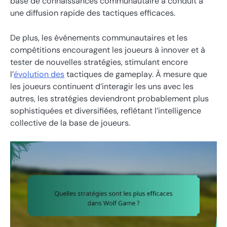
base de connaissances communautaire a conduit à
une diffusion rapide des tactiques efficaces.
De plus, les événements communautaires et les
compétitions encouragent les joueurs à innover et à
tester de nouvelles stratégies, stimulant encore
l’
évolution des
tactiques de gameplay. À mesure que
les joueurs continuent d’interagir les uns avec les
autres, les stratégies deviendront probablement plus
sophistiquées et diversifiées, reflétant l’intelligence
collective de la base de joueurs.