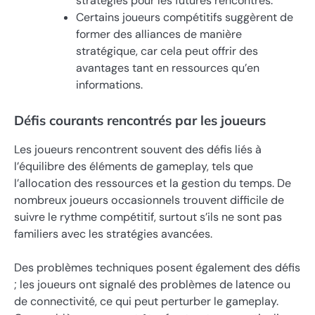
stratégies pour les futures rencontres.
Certains joueurs compétitifs suggèrent de
former des alliances de manière
stratégique, car cela peut offrir des
avantages tant en ressources qu’en
informations.
Défis courants rencontrés par les joueurs
Les joueurs rencontrent souvent des défis liés à
l’équilibre des éléments de gameplay, tels que
l’allocation des ressources et la gestion du temps. De
nombreux joueurs occasionnels trouvent difficile de
suivre le rythme compétitif, surtout s’ils ne sont pas
familiers avec les stratégies avancées.
Des problèmes techniques posent également des défis
; les joueurs ont signalé des problèmes de latence ou
de connectivité, ce qui peut perturber le gameplay.