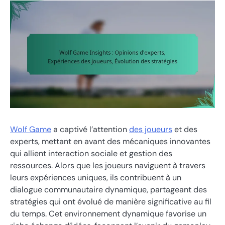
Wolf Game
a captivé l’attention
des joueurs
et des
experts, mettant en avant des mécaniques innovantes
qui allient interaction sociale et gestion des
ressources. Alors que les joueurs naviguent à travers
leurs expériences uniques, ils contribuent à un
dialogue communautaire dynamique, partageant des
stratégies qui ont évolué de manière significative au fil
du temps. Cet environnement dynamique favorise un