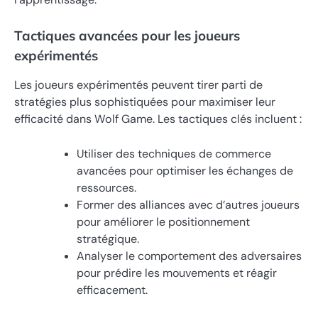
Tactiques avancées pour les joueurs
expérimentés
Les joueurs expérimentés peuvent tirer parti de
stratégies plus sophistiquées pour maximiser leur
efficacité dans Wolf Game. Les tactiques clés incluent :
Utiliser des techniques de commerce
avancées pour optimiser les échanges de
ressources.
Former des alliances avec d’autres joueurs
pour améliorer le positionnement
stratégique.
Analyser le comportement des adversaires
pour prédire les mouvements et réagir
efficacement.