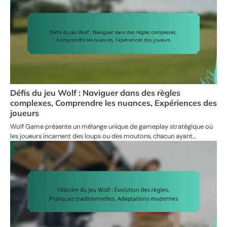
Défis du jeu Wolf : Naviguer dans des règles
complexes, Comprendre les nuances, Expériences des
joueurs
Wolf Game présente un mélange unique de gameplay stratégique où
les joueurs incarnent des loups ou des moutons, chacun ayant…