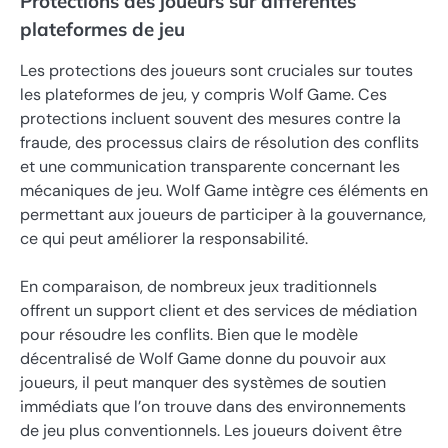
Protections des joueurs sur différentes
plateformes de jeu
Les protections des joueurs sont cruciales sur toutes
les plateformes de jeu, y compris Wolf Game. Ces
protections incluent souvent des mesures contre la
fraude, des processus clairs de résolution des conflits
et une communication transparente concernant les
mécaniques de jeu. Wolf Game intègre ces éléments en
permettant aux joueurs de participer à la gouvernance,
ce qui peut améliorer la responsabilité.
En comparaison, de nombreux jeux traditionnels
offrent un support client et des services de médiation
pour résoudre les conflits. Bien que le modèle
décentralisé de Wolf Game donne du pouvoir aux
joueurs, il peut manquer des systèmes de soutien
immédiats que l’on trouve dans des environnements
de jeu plus conventionnels. Les joueurs doivent être