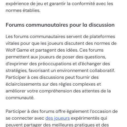
expérience de jeu et garantir la conformité avec les
normes établies.
Forums communautaires pour la discussion
Les forums communautaires servent de plateformes
vitales pour que les joueurs discutent des normes de
Wolf Game et partagent des idées. Ces forums
permettent aux joueurs de poser des questions,
d’exprimer des préoccupations et d’échanger des
stratégies, favorisant un environnement collaboratif.
Participer à ces discussions peut fournir des
éclaircissements sur des règles complexes et
améliorer votre compréhension des attentes de la
communauté.
Participer à des forums offre également l’occasion de
se connecter avec
des joueurs
expérimentés qui
peuvent partager des meilleures pratiques et des