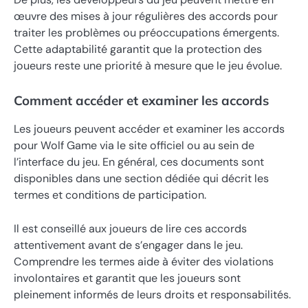
œuvre des mises à jour régulières des accords pour
traiter les problèmes ou préoccupations émergents.
Cette adaptabilité garantit que la protection des
joueurs reste une priorité à mesure que le jeu évolue.
Comment accéder et examiner les accords
Les joueurs peuvent accéder et examiner les accords
pour Wolf Game via le site officiel ou au sein de
l’interface du jeu. En général, ces documents sont
disponibles dans une section dédiée qui décrit les
termes et conditions de participation.
Il est conseillé aux joueurs de lire ces accords
attentivement avant de s’engager dans le jeu.
Comprendre les termes aide à éviter des violations
involontaires et garantit que les joueurs sont
pleinement informés de leurs droits et responsabilités.