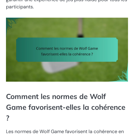
participants.
Comment les normes de Wolf
Game favorisent-elles la cohérence
?
Les normes de Wolf Game favorisent la cohérence en