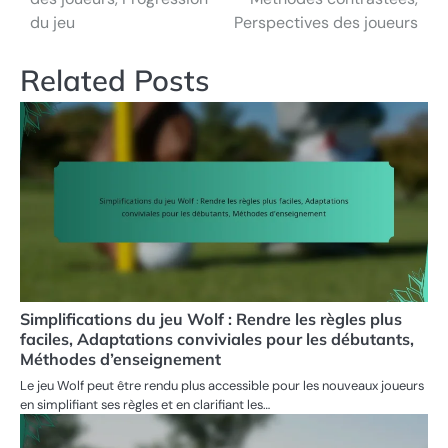
du jeu
Perspectives des joueurs
Related Posts
Simplifications du jeu Wolf : Rendre les règles plus
faciles, Adaptations conviviales pour les débutants,
Méthodes d’enseignement
Le jeu Wolf peut être rendu plus accessible pour les nouveaux joueurs
en simplifiant ses règles et en clarifiant les…