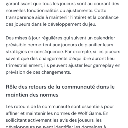
garantissant que tous les joueurs sont au courant des
nouvelles fonctionnalités ou ajustements. Cette
transparence aide à maintenir l’intérêt et la confiance
des joueurs dans le développement du jeu.
Des mises à jour régulières qui suivent un calendrier
prévisible permettent aux joueurs de planifier leurs
stratégies en conséquence. Par exemple, si les joueurs
savent que des changements d’équilibre auront lieu
trimestriellement, ils peuvent ajuster leur gameplay en
prévision de ces changements.
Rôle des retours de la communauté dans le
maintien des normes
Les retours de la communauté sont essentiels pour
affiner et maintenir les normes de Wolf Game. En
sollicitant activement les avis des joueurs, les
développeurs peuvent identifier les domaines à