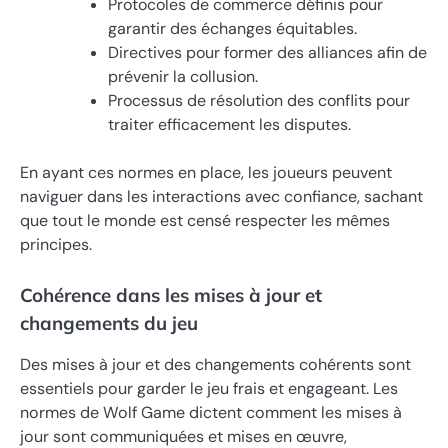
Protocoles de commerce définis pour
garantir des échanges équitables.
Directives pour former des alliances afin de
prévenir la collusion.
Processus de résolution des conflits pour
traiter efficacement les disputes.
En ayant ces normes en place, les joueurs peuvent
naviguer dans les interactions avec confiance, sachant
que tout le monde est censé respecter les mêmes
principes.
Cohérence dans les mises à jour et
changements du jeu
Des mises à jour et des changements cohérents sont
essentiels pour garder le jeu frais et engageant. Les
normes de Wolf Game dictent comment les mises à
jour sont communiquées et mises en œuvre,