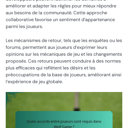
améliorer et adapter les règles pour mieux répondre
aux besoins de la communauté. Cette approche
collaborative favorise un sentiment d’appartenance
parmi les joueurs.
Les mécanismes de retour, tels que les enquêtes ou les
forums, permettent aux joueurs d’exprimer leurs
opinions sur les mécaniques de jeu et les changements
proposés. Ces retours peuvent conduire à des normes
plus efficaces qui reflètent les désirs et les
préoccupations de la base de joueurs, améliorant ainsi
l’expérience de jeu globale.