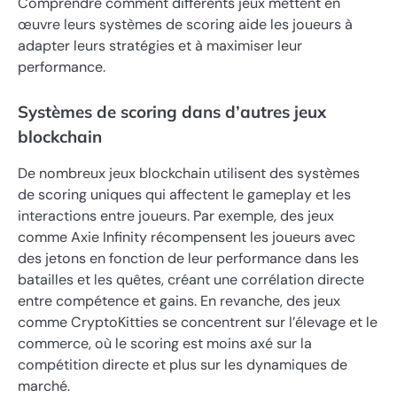
Comprendre comment différents jeux mettent en
œuvre leurs systèmes de scoring aide les joueurs à
adapter leurs stratégies et à maximiser leur
performance.
Systèmes de scoring dans d’autres jeux
blockchain
De nombreux jeux blockchain utilisent des systèmes
de scoring uniques qui affectent le gameplay et les
interactions entre joueurs. Par exemple, des jeux
comme Axie Infinity récompensent les joueurs avec
des jetons en fonction de leur performance dans les
batailles et les quêtes, créant une corrélation directe
entre compétence et gains. En revanche, des jeux
comme CryptoKitties se concentrent sur l’élevage et le
commerce, où le scoring est moins axé sur la
compétition directe et plus sur les dynamiques de
marché.