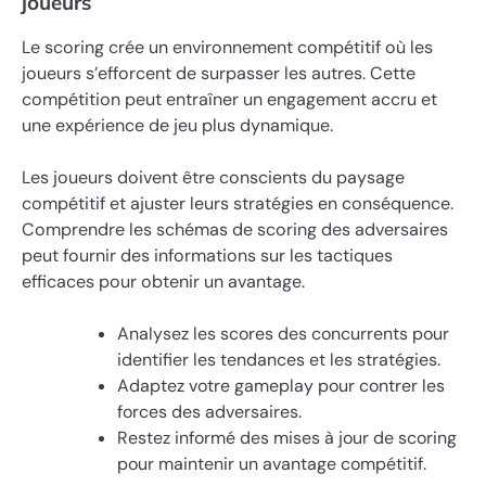
joueurs
Le scoring crée un environnement compétitif où les
joueurs s’efforcent de surpasser les autres. Cette
compétition peut entraîner un engagement accru et
une expérience de jeu plus dynamique.
Les joueurs doivent être conscients du paysage
compétitif et ajuster leurs stratégies en conséquence.
Comprendre les schémas de scoring des adversaires
peut fournir des informations sur les tactiques
efficaces pour obtenir un avantage.
Analysez les scores des concurrents pour
identifier les tendances et les stratégies.
Adaptez votre gameplay pour contrer les
forces des adversaires.
Restez informé des mises à jour de scoring
pour maintenir un avantage compétitif.