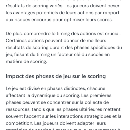
résultats de scoring variés. Les joueurs doivent peser
les avantages potentiels de leurs actions par rapport
aux risques encourus pour optimiser leurs scores.
De plus, comprendre le timing des actions est crucial.
Certaines actions peuvent donner de meilleurs
résultats de scoring durant des phases spécifiques du
jeu, faisant du timing un facteur clé du succès en
matière de scoring.
Impact des phases de jeu sur le scoring
Le jeu est divisé en phases distinctes, chacune
affectant la dynamique du scoring. Les premières
phases peuvent se concentrer sur la collecte de
ressources, tandis que les phases ultérieures mettent
souvent l’accent sur les interactions stratégiques et la
compétition. Les joueurs doivent adapter leurs