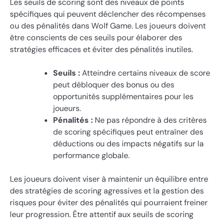
Les seuils de scoring sont des niveaux de points
spécifiques qui peuvent déclencher des récompenses
ou des pénalités dans Wolf Game. Les joueurs doivent
être conscients de ces seuils pour élaborer des
stratégies efficaces et éviter des pénalités inutiles.
Seuils :
Atteindre certains niveaux de score
peut débloquer des bonus ou des
opportunités supplémentaires pour les
joueurs.
Pénalités :
Ne pas répondre à des critères
de scoring spécifiques peut entraîner des
déductions ou des impacts négatifs sur la
performance globale.
Les joueurs doivent viser à maintenir un équilibre entre
des stratégies de scoring agressives et la gestion des
risques pour éviter des pénalités qui pourraient freiner
leur progression. Être attentif aux seuils de scoring