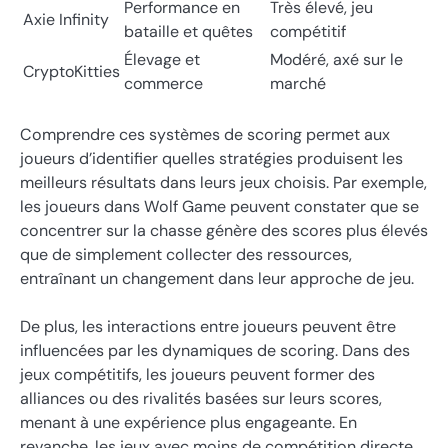
Performance en
Très élevé, jeu
Axie Infinity
bataille et quêtes
compétitif
Élevage et
Modéré, axé sur le
CryptoKitties
commerce
marché
Comprendre ces systèmes de scoring permet aux
joueurs d’identifier quelles stratégies produisent les
meilleurs résultats dans leurs jeux choisis. Par exemple,
les joueurs dans Wolf Game peuvent constater que se
concentrer sur la chasse génère des scores plus élevés
que de simplement collecter des ressources,
entraînant un changement dans leur approche de jeu.
De plus, les interactions entre joueurs peuvent être
influencées par les dynamiques de scoring. Dans des
jeux compétitifs, les joueurs peuvent former des
alliances ou des rivalités basées sur leurs scores,
menant à une expérience plus engageante. En
revanche, les jeux avec moins de compétition directe