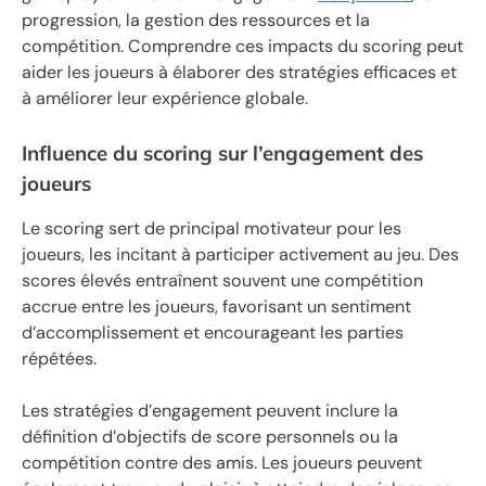
progression, la gestion des ressources et la
compétition. Comprendre ces impacts du scoring peut
aider les joueurs à élaborer des stratégies efficaces et
à améliorer leur expérience globale.
Influence du scoring sur l’engagement des
joueurs
Le scoring sert de principal motivateur pour les
joueurs, les incitant à participer activement au jeu. Des
scores élevés entraînent souvent une compétition
accrue entre les joueurs, favorisant un sentiment
d’accomplissement et encourageant les parties
répétées.
Les stratégies d’engagement peuvent inclure la
définition d’objectifs de score personnels ou la
compétition contre des amis. Les joueurs peuvent