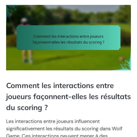
Comment les interactions entre
joueurs façonnent-elles les résultats
du scoring ?
Les interactions entre joueurs influencent
significativement les résultats du scoring dans Wolf
Game. Ces interactions peuvent mener à des