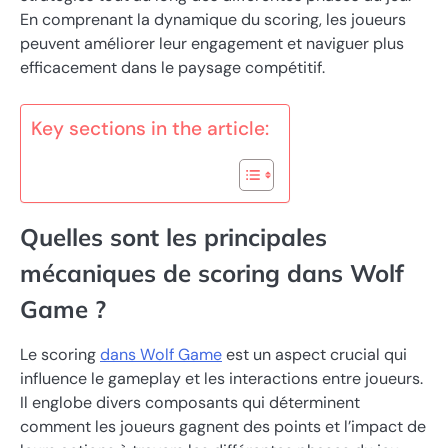
En comprenant la dynamique du scoring, les joueurs
peuvent améliorer leur engagement et naviguer plus
efficacement dans le paysage compétitif.
Key sections in the article:
Quelles sont les principales
mécaniques de scoring dans Wolf
Game ?
Le scoring
dans Wolf Game
est un aspect crucial qui
influence le gameplay et les interactions entre joueurs.
Il englobe divers composants qui déterminent
comment les joueurs gagnent des points et l’impact de