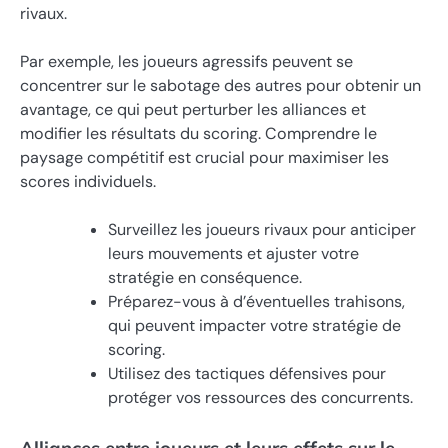
rivaux.
Par exemple, les joueurs agressifs peuvent se
concentrer sur le sabotage des autres pour obtenir un
avantage, ce qui peut perturber les alliances et
modifier les résultats du scoring. Comprendre le
paysage compétitif est crucial pour maximiser les
scores individuels.
Surveillez les joueurs rivaux pour anticiper
leurs mouvements et ajuster votre
stratégie en conséquence.
Préparez-vous à d’éventuelles trahisons,
qui peuvent impacter votre stratégie de
scoring.
Utilisez des tactiques défensives pour
protéger vos ressources des concurrents.
Alliances entre joueurs et leurs effets sur le