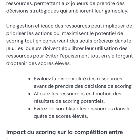
ressources, permettant aux joueurs de prendre des
décisions stratégiques qui améliorent leur gameplay.
Une gestion efficace des ressources peut impliquer de
prioriser les actions qui maximisent le potentiel de
scoring tout en conservant des actifs précieux dans le
jeu. Les joueurs doivent équilibrer leur utilisation des
ressources pour éviter l’épuisement tout en s’efforçant
d’obtenir des scores élevés.
Évaluez la disponibilité des ressources
avant de prendre des décisions de scoring.
Allouez les ressources en fonction des
résultats de scoring potentiels.
Évitez de surutiliser les ressources dans la
quête de scores élevés.
Impact du scoring sur la compétition entre