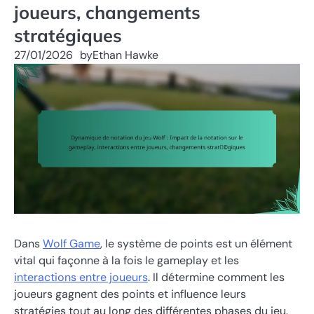
joueurs, changements
stratégiques
27/01/2026
by
Ethan Hawke
Dans
Wolf Game
, le système de points est un élément
vital qui façonne à la fois le gameplay et les
interactions entre joueurs
. Il détermine comment les
joueurs gagnent des points et influence leurs
stratégies tout au long des différentes phases du jeu.