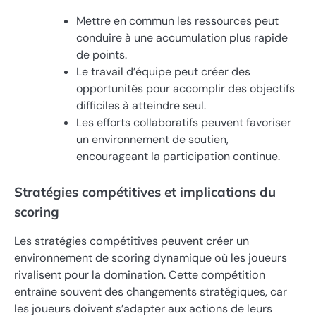
Mettre en commun les ressources peut
conduire à une accumulation plus rapide
de points.
Le travail d’équipe peut créer des
opportunités pour accomplir des objectifs
difficiles à atteindre seul.
Les efforts collaboratifs peuvent favoriser
un environnement de soutien,
encourageant la participation continue.
Stratégies compétitives et implications du
scoring
Les stratégies compétitives peuvent créer un
environnement de scoring dynamique où les joueurs
rivalisent pour la domination. Cette compétition
entraîne souvent des changements stratégiques, car
les joueurs doivent s’adapter aux actions de leurs