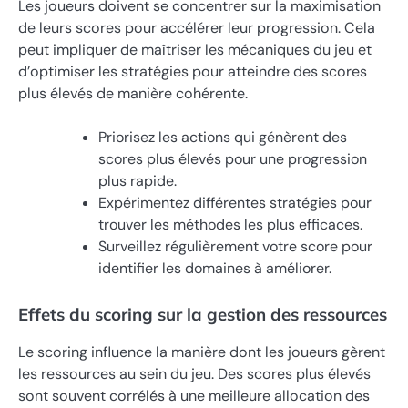
Les joueurs doivent se concentrer sur la maximisation
de leurs scores pour accélérer leur progression. Cela
peut impliquer de maîtriser les mécaniques du jeu et
d’optimiser les stratégies pour atteindre des scores
plus élevés de manière cohérente.
Priorisez les actions qui génèrent des
scores plus élevés pour une progression
plus rapide.
Expérimentez différentes stratégies pour
trouver les méthodes les plus efficaces.
Surveillez régulièrement votre score pour
identifier les domaines à améliorer.
Effets du scoring sur la gestion des ressources
Le scoring influence la manière dont les joueurs gèrent
les ressources au sein du jeu. Des scores plus élevés
sont souvent corrélés à une meilleure allocation des