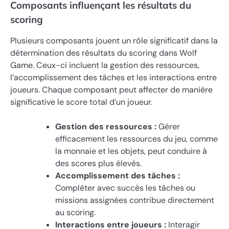
Composants influençant les résultats du
scoring
Plusieurs composants jouent un rôle significatif dans la
détermination des résultats du scoring dans Wolf
Game. Ceux-ci incluent la gestion des ressources,
l’accomplissement des tâches et les interactions entre
joueurs. Chaque composant peut affecter de manière
significative le score total d’un joueur.
Gestion des ressources :
Gérer
efficacement les ressources du jeu, comme
la monnaie et les objets, peut conduire à
des scores plus élevés.
Accomplissement des tâches :
Compléter avec succès les tâches ou
missions assignées contribue directement
au scoring.
Interactions entre joueurs :
Interagir