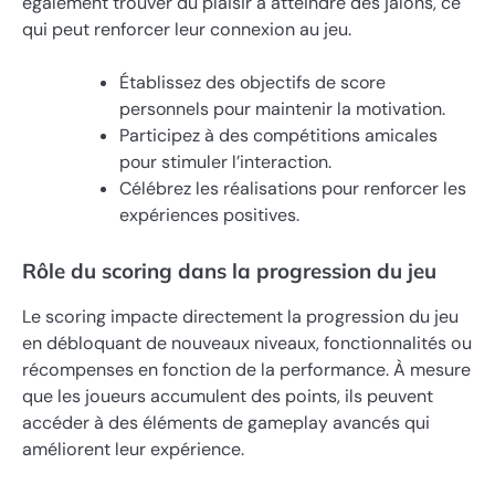
également trouver du plaisir à atteindre des jalons, ce
qui peut renforcer leur connexion au jeu.
Établissez des objectifs de score
personnels pour maintenir la motivation.
Participez à des compétitions amicales
pour stimuler l’interaction.
Célébrez les réalisations pour renforcer les
expériences positives.
Rôle du scoring dans la progression du jeu
Le scoring impacte directement la progression du jeu
en débloquant de nouveaux niveaux, fonctionnalités ou
récompenses en fonction de la performance. À mesure
que les joueurs accumulent des points, ils peuvent
accéder à des éléments de gameplay avancés qui
améliorent leur expérience.